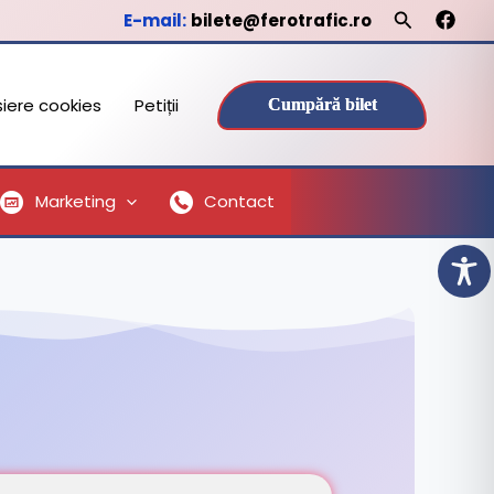
Search
E-mail:
bilete@ferotrafic.ro
ișiere cookies
Petiții
Cumpără bilet
Marketing
Contact