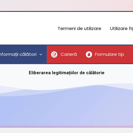
Termeni de utilizare
Utilizare f
nformații călători
Carieră
Formulare tip
Eliberarea legitimațiilor de călătorie